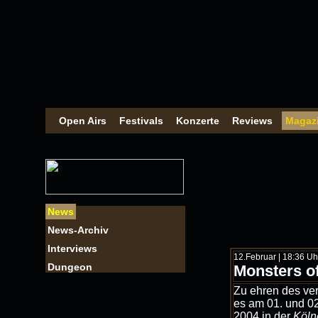
Open Airs
Festivals
Konzerte
Reviews
Magaz
News
News-Archiv
Interviews
12.Februar | 18:36 Uhr 
Dungeon
Monsters o
Zu ehren des ve
es am 01. und 0
2004 in der
Köln