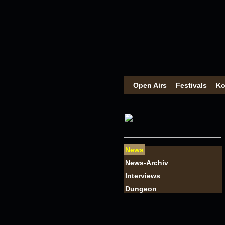
Open Airs
Festivals
Ko
News
News-Archiv
Interviews
Dungeon