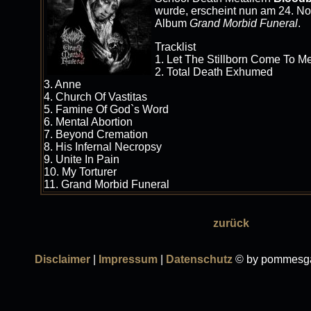
wurde, erscheint nun am 24. N
Album
Grand Morbid Funeral
.
Tracklist
1. Let The Stillborn Come To M
2. Total Death Exhumed
3. Anne
4. Church Of Vastitas
5. Famine Of God`s Word
6. Mental Abortion
7. Beyond Cremation
8. His Infernal Necropsy
9. Unite In Pain
10. My Torturer
11. Grand Morbid Funeral
zurück
Disclaimer
|
Impressum
|
Datenschutz
© by pommesga