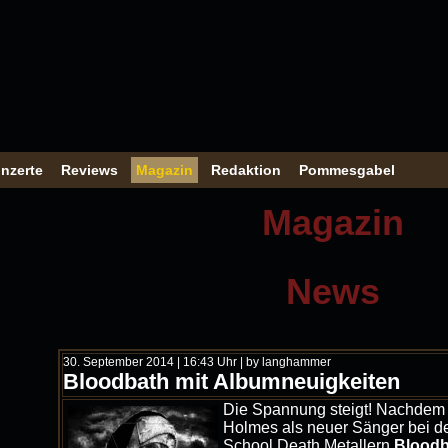
nzerte
Reviews
Magazin
Redaktion
Pommesgabel
Magazin
News
30. September 2014 | 16:43 Uhr | by langhammer
Bloodbath mit Albumneuigkeiten
Die Spannung steigt! Nachdem 
Holmes als neuer Sänger bei 
School Death Metallern
Bloodb