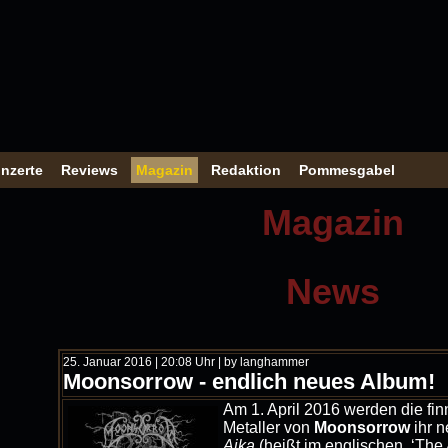
nzerte
Reviews
Magazin
Redaktion
Pommesgabel
Magazin
News
25. Januar 2016 | 20:08 Uhr | by langhammer
Moonsorrow - endlich neues Album!
Am 1. April 2016 werden die fi
Metaller von
Moonsorrow
ihr 
Aika
(heißt im englischen ‘The 