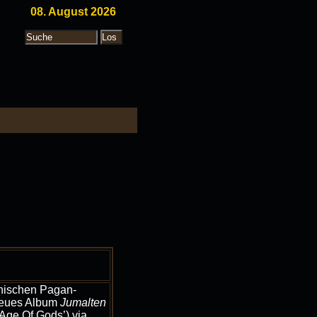
08. August 2026
nnischen Pagan-
neues Album
Jumalten
Age Of Gods’) via