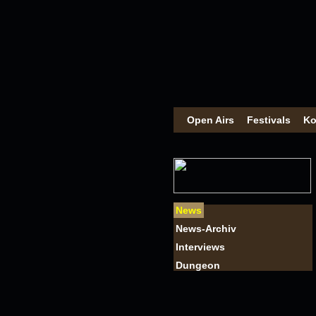
Open Airs
Festivals
Ko
News
News-Archiv
Interviews
Dungeon