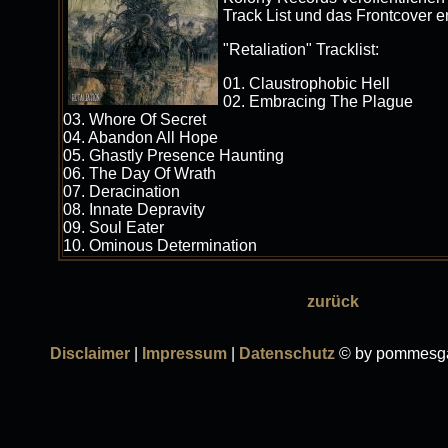
Track List und das Frontcover en
"Retaliation" Tracklist:
01. Claustrophobic Hell
02. Embracing The Plague
03. Whore Of Secret
04. Abandon All Hope
05. Ghastly Presence Haunting
06. The Day Of Wrath
07. Deracination
08. Innate Depravity
09. Soul Eater
10. Ominous Determination
zurück
Disclaimer
|
Impressum
|
Datenschutz
© by pommesga