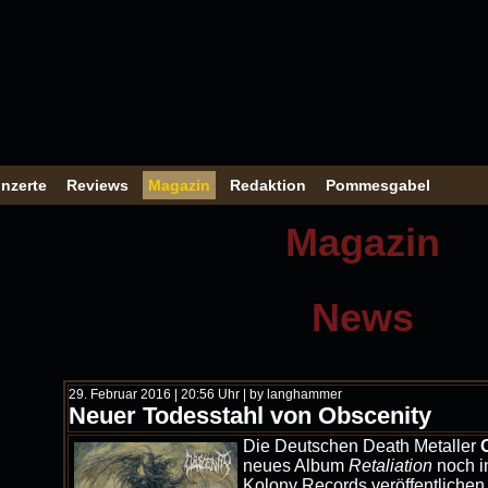
nzerte
Reviews
Magazin
Redaktion
Pommesgabel
Magazin
News
29. Februar 2016 | 20:56 Uhr | by langhammer
Neuer Todesstahl von Obscenity
Die Deutschen Death Metaller
neues Album
Retaliation
noch i
Kolony Records veröffentlichen 