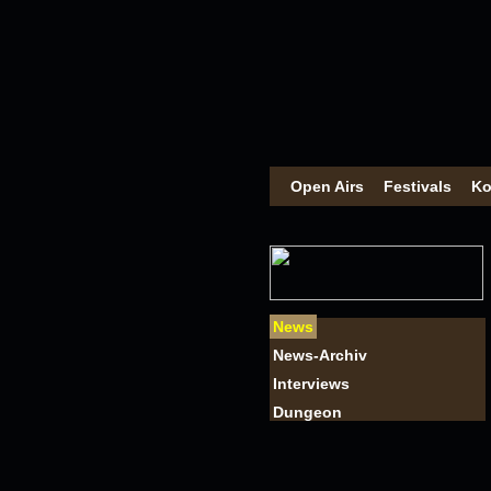
Open Airs
Festivals
Ko
News
News-Archiv
Interviews
Dungeon