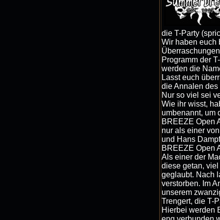
die T-Party (spri
Wir haben euch b
Überraschungen 
Programm der T-
werden die Name
Lasst euch überr
die Annalen de
Nur so viel sei v
Wie ihr wisst, h
umbenannt, um 
BREEZE Open Air 
nur als einer vo
und Hans Dampf 
BREEZE Open Air
Als einer der Ma
diese getan, vie
geglaubt. Nach 
verstorben. Im 
unserem zwanzig
Trengert, die T-P
Hierbei werden B
eng verbunden w