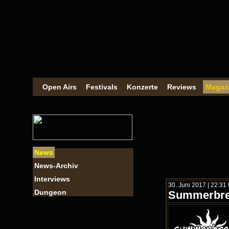
Open Airs
Festivals
Konzerte
Reviews
Magaz
News
News-Archiv
Interviews
30. Juni 2017 | 22:31
Dungeon
Summerbree